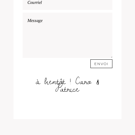
ENVOI
à bientôt ! Caro &
Patrice